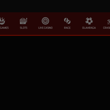
 GAMES
SLOTS
LIVE CASINO
RACE
OLAHRAGA
CRAS