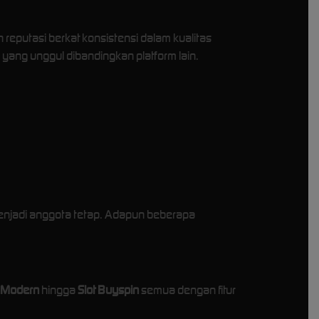
 reputasi berkat konsistensi dalam kualitas
yang unggul dibandingkan platform lain.
enjadi anggota tetap. Adapun beberapa
t Modern
hingga
Slot Buyspin
semua dengan fitur