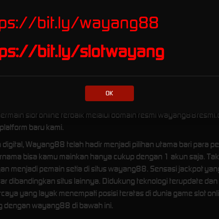
tps://bit.ly/wayang88
 #1 Terbaik Saat Ini
tps://bit.ly/slotwayang
ng88: Platform Game Slot Onl
OK
ang kini dapat diakses dengan mudah dan aman di seluruh Indon
ain slot online terbaik melalui domain resmi wayang88resmi.co
 platform baru kami.
digital, Wayang88 telah hadir menjadi pilihan utama bari para 
ternama bisa kamu mainkan hanya cukup dengan 1 akun saja. Tak
 menjadi pemain setia di situs wayang88. Sensasi jackpot yang
 dibandingkan situs lainnya. Didukung teknologi terupdate dan
caya yang layak menempati posisi teratas di dunia game slot onli
g dengan wayang88 di bawah ini.