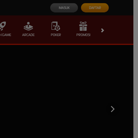
MASUK
DAFTAR
H GAME
ARCADE
POKER
PROMOSI