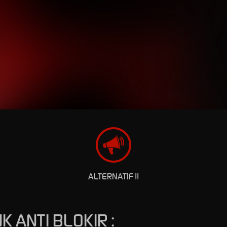
ALTERNATIF !!
NK ANTI BLOKIR :