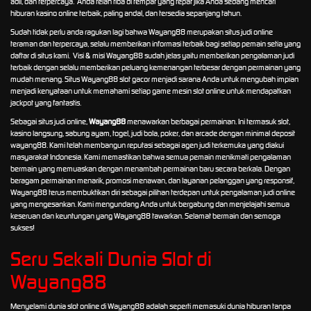
adil, dan terpercaya. Anda telah tiba di tempat yang tepat jika Anda sedang mencari
hiburan kasino online terbaik, paling andal, dan tersedia sepanjang tahun.
Sudah tidak perlu anda ragukan lagi bahwa Wayang88 merupakan situs judi online
teraman dan terpercaya, selalu memberikan informasi terbaik bagi setiap pemain setia yang
daftar di situs kami. Visi & misi Wayang88 sudah jelas yaitu memberikan pengalaman judi
terbaik dengan selalu memberikan peluang kemenangan terbesar dengan permainan yang
mudah menang. Situs Wayang88 slot gacor menjadi sarana Anda untuk mengubah impian
menjadi kenyataan untuk memahami setiap game mesin slot online untuk mendapatkan
jackpot yang fantastis.
Sebagai situs judi online,
Wayang88
menawarkan berbagai permainan. Ini termasuk slot,
kasino langsung, sabung ayam, togel, judi bola, poker, dan arcade dengan minimal deposit
wayang88. Kami telah membangun reputasi sebagai agen judi terkemuka yang diakui
masyarakat Indonesia. Kami memastikan bahwa semua pemain menikmati pengalaman
bermain yang memuaskan dengan menambah permainan baru secara berkala. Dengan
beragam permainan menarik, promosi menawan, dan layanan pelanggan yang responsif,
Wayang88 terus membuktikan diri sebagai pilihan terdepan untuk pengalaman judi online
yang mengesankan. Kami mengundang Anda untuk bergabung dan menjelajahi semua
keseruan dan keuntungan yang Wayang88 tawarkan. Selamat bermain dan semoga
sukses!
Seru Sekali Dunia Slot di
Wayang88
Menyelami dunia slot online di Wayang88 adalah seperti memasuki dunia hiburan tanpa