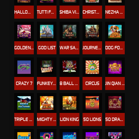
HALLOWIN
TUTTI FRUTTI
SHIBA VILLAGE
CHRISTMAS GIFT
NEZHA DEMON REBORN
GOLDEN LOTUS
GOD LIST
WAR SAINT
JOURNEY WEST
DOG FORTUNE
CRAZY 7
FUNKEY MONKEY
8 BALL SLOTS
CIRCUS
JIN QIAN WA
TRIPLE TWISTER
MIGHTY SPARTAN
LION KING
50 LIONS
50 DRAGONS