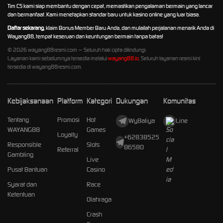
Tim CS kami siap membantu dengan cepat, memastikan pengalaman bermain yang lancar
dan bermanfaat. Kami menetapkan standar baru untuk kasino online yang luar biasa.
Daftar sekarang
, klaim Bonus Member Baru Anda, dan mulailah perjalanan menarik Anda di
Wayang88, tempat keseruan dan keuntungan bermain tanpa batas!
© 2026 wayang88resmi.com — Seluruh hak cipta dilindungi.
Layanan kami sebelumnya tersedia melalui
wayang88.io
. Seluruh layanan resmi kini
tersedia di wayang88resmi.com.
Kebijaksanaan
Platform
Kategori
Dukungan
Komunitas
Tentang
Promosi
Hot
Wy8aliya
Line
WAYANG88
Games
Loyalty
+62838525
Responsible
Slots
86580
Referral
Gambling
Live
Pusat Bantuan
Casino
Syarat dan
Race
Ketentuan
Olahraga
Crash