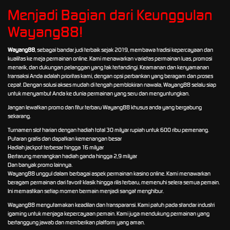
Menjadi Bagian dari Keunggulan
Wayang88!
Wayang88
, sebagai bandar judi terbaik sejak 2019, membawa tradisi kepercayaan dan
kualitas ke meja permainan online. Kami menawarkan varietas permainan luas, promosi
menarik, dan dukungan pelanggan yang tak tertandingi. Keamanan dan kenyamanan
transaksi Anda adalah prioritas kami, dengan opsi perbankan yang beragam dan proses
cepat. Dengan solusi akses mudah di tengah pemblokiran nawala, Wayang88 selalu siap
untuk menyambut Anda ke dunia permainan yang seru dan menguntungkan.
Jangan lewatkan promo dan fitur terbaru Wayang88 khusus anda yang bergabung
sekarang.
Turnamen slot harian dengan hadiah total 30 milyar rupiah untuk 600 ribu pemenang.
Putaran gratis dan dapatkan kemenangan besar
Hadiah jackpot terbesar hingga 16 milyar
Bertarung menangkan hadiah ganda hingga 2,9 milyar
Dan banyak promo lainnya.
Wayang88 unggul dalam berbagai aspek permainan kasino online. Kami menawarkan
beragam permainan dari favorit klasik hingga rilis terbaru, memenuhi selera semua pemain.
Ini memastikan setiap momen bermain menjadi sangat menghibur.
Wayang88 mengutamakan keadilan dan transparansi. Kami patuh pada standar industri
igaming untuk menjaga kepercayaan pemain. Kami juga mendukung permainan yang
bertanggung jawab dan memberikan platform yang aman.