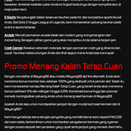
tawarkan. Antarkan keahlian poker Anda ke tingkat berikutnya dengan kompetisi seru di
meja poker kami.
E-Sports
: Bergabunglah dalam keseruan taruhan pada tim dan kompetisi e-sports favorit
Anda. Dari Dota 2 hingga League of Legends, kami menawarkan peluang taruhan pada
event e-sports terbesar.
Arcade
: Nikmati permainan arcade klasik dan modern yang menyenangkan dan
menantang. Beragam pilihan game yang akan menghibur Anda selama berjam-jam.
Crash Games
: Rasakan adrenalin melonjak dengan permainan crash yang dinamis dan
cepat. Taruhkan keberuntungan Anda dan lihat sejauh mana Anda bisa mencapai!
Promo Menang Kalah Tetap Cuan
Dengan mendaftar di Wayang88 atau melalui Wayang88 slot link alternatif, Anda akan
menerima bonus member baru sebesar 100% yang eksklusif untuk pemain slot. Selain itu,
kami menawarkan konsep Menang Kalah Tetap Cuan, yang berarti Anda akan menerima
bonus cashback 5% dan rollingan hingga 0,8%. Kombinasi bonus tinggi dan promosi
menarik meningkatkan peluang Anda untuk menang saat bermain di Wayang88.
Apakah Anda siap untuk mendapatkan jackpot dengan modal kecil saat bermain slot di
Wayang88?
Kami hanya bekerja sama dengan penyedia yang memiliki lisensi resmi seperti PAGCOR,
dan kami selalu berkomitmen untuk memberikan pengalaman bermain yang nyaman
dengan proses deposit dan penarikan yang cepat serta jackpot yang menarik. Kami tahu