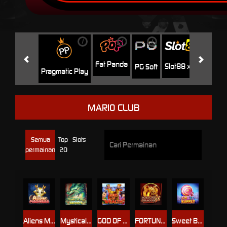
i
i
i
i
i
Facha
Fat Panda
Slot88 x PP
PG Soft
Pragmatic Play
MARIO CLUB
Semua
Top
Slots
permainan
20
Aliens Madness
Mystical Beasts
GOD OF WEALTH
FORTUNE DRAGON 88
Sweet Buffet