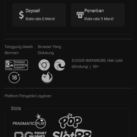
Deposit
Penarikan
Rata-rata 0 Menit
Rata-rata 5 Menit
Tanggung Jawab
Browser Yang
Bermain
Didukung
©2026 WAYANG88. Hak cipta
dilindungi | 18+
Platform Penyedia Layanan
Slots