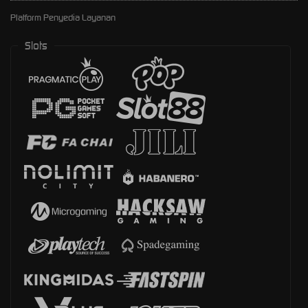
Platform Penyedia Layanan
Slots