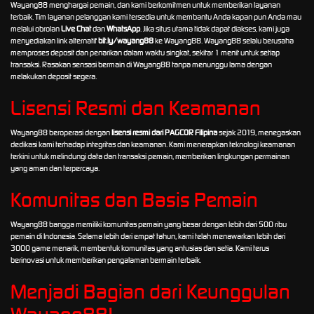
Wayang88 menghargai pemain, dan kami berkomitmen untuk memberikan layanan
terbaik. Tim layanan pelanggan kami tersedia untuk membantu Anda kapan pun Anda mau
melalui obrolan
Live Chat
dan
WhatsApp
. Jika situs utama tidak dapat diakses, kami juga
menyediakan link alternatif
bit.ly/wayang88
ke Wayang88. Wayang88 selalu berusaha
memproses deposit dan penarikan dalam waktu singkat, sekitar 1 menit untuk setiap
transaksi. Rasakan sensasi bermain di Wayang88 tanpa menunggu lama dengan
melakukan deposit segera.
Lisensi Resmi dan Keamanan
Wayang88 beroperasi dengan
lisensi resmi dari PAGCOR Filipina
sejak 2019, menegaskan
dedikasi kami terhadap integritas dan keamanan. Kami menerapkan teknologi keamanan
terkini untuk melindungi data dan transaksi pemain, memberikan lingkungan permainan
yang aman dan terpercaya.
Komunitas dan Basis Pemain
Wayang88 bangga memiliki komunitas pemain yang besar dengan lebih dari 500 ribu
pemain di Indonesia. Selama lebih dari empat tahun, kami telah menawarkan lebih dari
3000 game menarik, membentuk komunitas yang antusias dan setia. Kami terus
berinovasi untuk memberikan pengalaman bermain terbaik.
Menjadi Bagian dari Keunggulan