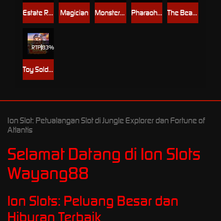
Estate Rich Man
Magician
Monster Pop
Pharaoh Treasures
The Beauties
RTP
83%
Toy Soldiers
Ion Slot: Petualangan Slot di Jungle Explorer dan Fortune of
Atlantis
Selamat Datang di Ion Slots
Wayang88
Ion Slots: Peluang Besar dan
Hiburan Terbaik