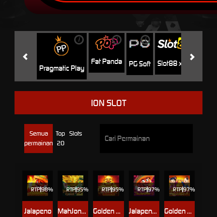
i
i
i
i
i
Facha
Fat Panda
Slot88 x PP
PG Soft
Pragmatic Play
ION SLOT
Semua
Top
Slots
permainan
20
RTP
98%
RTP
95%
RTP
95%
RTP
97%
RTP
97%
Jalapeno
MahJong Gold 2
Golden Maitreya Buddha
Jalapeno 2
Golden Fuwa