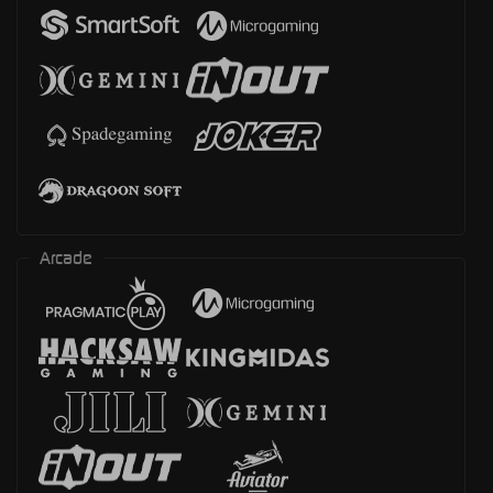
Arcade