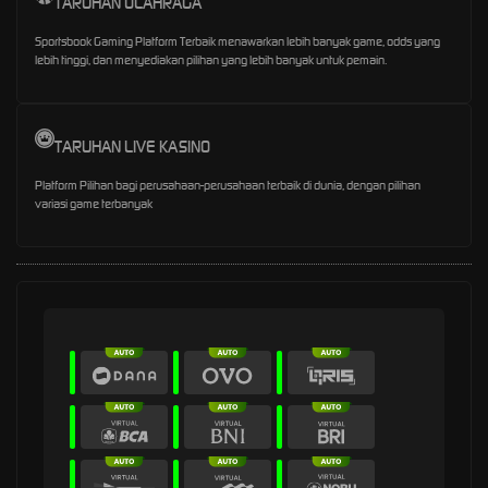
TARUHAN OLAHRAGA
Sportsbook Gaming Platform Terbaik menawarkan lebih banyak game, odds yang
lebih tinggi, dan menyediakan pilihan yang lebih banyak untuk pemain.
TARUHAN LIVE KASINO
Platform Pilihan bagi perusahaan-perusahaan terbaik di dunia, dengan pilihan
variasi game terbanyak