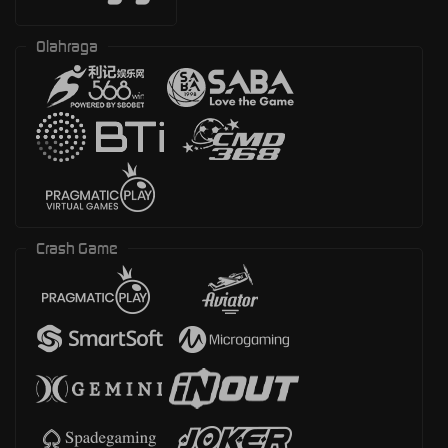
Olahraga
Crash Game