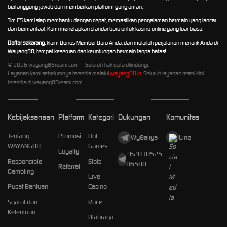
bertanggung jawab dan memberikan platform yang aman.
Tim CS kami siap membantu dengan cepat, memastikan pengalaman bermain yang lancar
dan bermanfaat. Kami menetapkan standar baru untuk kasino online yang luar biasa.
Daftar sekarang
, klaim Bonus Member Baru Anda, dan mulailah perjalanan menarik Anda di
Wayang88, tempat keseruan dan keuntungan bermain tanpa batas!
© 2026 wayang88resmi.com — Seluruh hak cipta dilindungi.
Layanan kami sebelumnya tersedia melalui
wayang88.io
. Seluruh layanan resmi kini
tersedia di wayang88resmi.com.
Kebijaksanaan
Platform
Kategori
Dukungan
Komunitas
Tentang
Promosi
Hot
Wy8aliya
Line
WAYANG88
Games
Loyalty
+62838525
Responsible
Slots
86580
Referral
Gambling
Live
Pusat Bantuan
Casino
Syarat dan
Race
Ketentuan
Olahraga