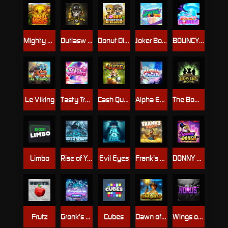
Mighty Masks
Outlasw Inc
Donut Division
Joker Bombs
BOUNCY BOMBS
Le Viking
Tasty Treats
Cash Quest
Alpha Eagle
The Bowery Boys
Limbo
Rise of Ymir
Evil Eyes
Frank's Farm
DONNY DOUGH
Frutz
Gronk's Gems
Cubes
Dawn of Kings
Wings of Horus