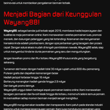
berinovasi untuk memberikan pengalaman bermain terbaik.
Menjadi Bagian dari Keunggulan
Wayang88!
Wayang88
, sebagai bandar judi terbaik sejak 2019, membawa tradisi kepercayaan dan
kualitas ke meja permainan online. Kami menawarkan varietas permainan luas, promosi
menarik, dan dukungan pelanggan yang tak tertandingi. Keamanan dan kenyamanan
transaksi Anda adalah prioritas kami, dengan opsi perbankan yang beragam dan proses
cepat. Dengan solusi akses mudah di tengah pemblokiran nawala, Wayang88 selalu siap
untuk menyambut Anda ke dunia permainan yang seru dan menguntungkan.
Jangan lewatkan promo dan fitur terbaru Wayang88 khusus anda yang bergabung
sekarang.
Turnamen slot harian dengan hadiah total 30 milyar rupiah untuk 600 ribu pemenang.
Putaran gratis dan dapatkan kemenangan besar
Hadiah jackpot terbesar hingga 16 milyar
Bertarung menangkan hadiah ganda hingga 2,9 milyar
Dan banyak promo lainnya.
Wayang88 unggul dalam berbagai aspek permainan kasino online. Kami menawarkan
beragam permainan dari favorit klasik hingga rilis terbaru, memenuhi selera semua pemain.
Ini memastikan setiap momen bermain menjadi sangat menghibur.
Wayang88 mengutamakan keadilan dan transparansi. Kami patuh pada standar industri
igaming untuk menjaga kepercayaan pemain. Kami juga mendukung permainan yang