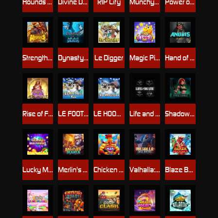
Hounds Of Hell
Divine Drop
RIP City
Munchy Milo
Power of 10
Strength Of Hercules
Dynasty of Death
Le Digger
Magic Piggy OG
Hand of Anubis
Rise of Fortuna
LE FOOTBALL FAN
LE HOOLIGAN
Life and Death
Shadow Treasure
Lucky Multifruit
Merlin's Mania
Chicken Man
Valhalla: Wild Winter
Blaze Buddies