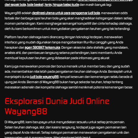
dari sepak bola, bola basket, tenis, hingga balap kuda
dan masih banyak lagi.
Wayang88 adalah
destinasi utama untuk para penggemar judi bola
, menawarkan odds
terbaik dan berbagai opsi taruhan bola yang akan menghadirkan ketegangan dalam setiap
momen pertandingan. Kami menghargai semangat kompetitif dan cinta terhadap olahraga,
oleh itu kami berkomitmen untuk menyediakan pengalaman taruhan yang tak tertandingi.
Platform taruhan olahraga kami dirancang dengan teknologi terdepan, menawarkan
interface yang mudah digunakan tanpa mengorbankan fitur-fitur canggih yang Anda
harapkan dari
agen SBOBET terkemuka
. Dengan akses ke data statistik yang mendalam,
analisis ahli, dan pembaruan langsung selama pertandingan, kami membantu Anda
membuat keputusan taruhan yang didasarkan pada informasi yang akurat.
Kami juga menawarkan promosi dan bonus menarik untuk member baru dan yang sudah
ada, menambahkan nilai lebih pada pengalaman taruhan olahraga Anda. Bersiaplah untuk
menjelajahi dunia
judi bola wayang88
, tempat keseruan dan kemenangan selalu berada di
ujung jari Anda. Bermain di Wayang88 bukan hanya sekedar taruhan, tetapi tentang
merasakan adrenalin dari kompetisi olahraga sambil menikmati potensi kemenangan besar.
Eksplorasi Dunia Judi Online
Wayang88
Di Wayang88, kami berupaya untuk menyediakan sesuatu untuk setiap jenis pemain.
Selain taruhan olahraga, slot, dan kasino langsung, terdapat juga ragam permainan lain
yang dapat Anda nikmati. Setiap kategori permainan menawarkan pengalaman unik dan
kesempatan untuk menang besar. Mari eksplorasi lebih lanjut: