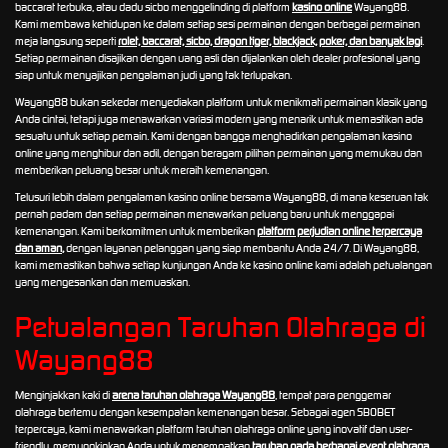
baccarat terbuka, atau dadu sicbo menggelinding di platform
kasino online
Wayang88.
Kami membawa kehidupan ke dalam setiap sesi permainan dengan berbagai permainan
meja langsung seperti
rolet, baccarat, sicbo, dragon tiger, blackjack, poker, dan banyak lagi
.
Setiap permainan disajikan dengan uang asli dan dijalankan oleh dealer profesional yang
siap untuk menyajikan pengalaman judi yang tak terlupakan.
Wayang88 bukan sekedar menyediakan platform untuk menikmati permainan klasik yang
Anda cintai, tetapi juga menawarkan variasi modern yang menarik untuk memastikan ada
sesuatu untuk setiap pemain. Kami dengan bangga menghadirkan pengalaman kasino
online yang menghibur dan adil, dengan beragam pilihan permainan yang memukau dan
memberikan peluang besar untuk meraih kemenangan.
Telusuri lebih dalam pengalaman kasino online bersama Wayang88, di mana keseruan tak
pernah padam dan setiap permainan menawarkan peluang baru untuk menggapai
kemenangan. Kami berkomitmen untuk memberikan
platform perjudian online terpercaya
dan aman
,
dengan layanan pelanggan yang siap membantu Anda 24/7. Di Wayang88,
kami memastikan bahwa setiap kunjungan Anda ke kasino online kami adalah petualangan
yang mengesankan dan memuaskan.
Petualangan Taruhan Olahraga di
Wayang88
Menginjakkan kaki di
arena taruhan olahraga Wayang88
, tempat para penggemar
olahraga bertemu dengan kesempatan kemenangan besar. Sebagai agen SBOBET
terpercaya, kami menawarkan platform taruhan olahraga online yang inovatif dan user-
friendly, memungkinkan Anda untuk menempatkan
taruhan pada berbagai event olahraga,