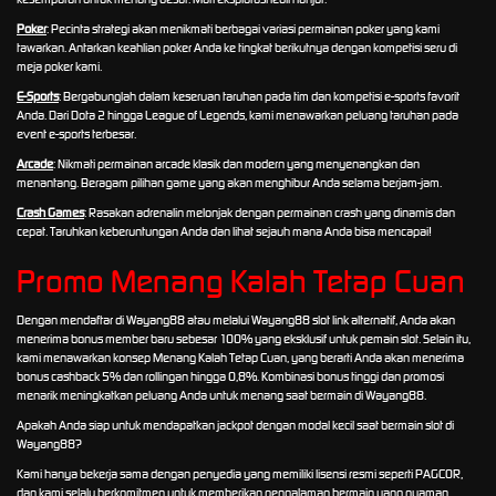
Poker
: Pecinta strategi akan menikmati berbagai variasi permainan poker yang kami
tawarkan. Antarkan keahlian poker Anda ke tingkat berikutnya dengan kompetisi seru di
meja poker kami.
E-Sports
: Bergabunglah dalam keseruan taruhan pada tim dan kompetisi e-sports favorit
Anda. Dari Dota 2 hingga League of Legends, kami menawarkan peluang taruhan pada
event e-sports terbesar.
Arcade
: Nikmati permainan arcade klasik dan modern yang menyenangkan dan
menantang. Beragam pilihan game yang akan menghibur Anda selama berjam-jam.
Crash Games
: Rasakan adrenalin melonjak dengan permainan crash yang dinamis dan
cepat. Taruhkan keberuntungan Anda dan lihat sejauh mana Anda bisa mencapai!
Promo Menang Kalah Tetap Cuan
Dengan mendaftar di Wayang88 atau melalui Wayang88 slot link alternatif, Anda akan
menerima bonus member baru sebesar 100% yang eksklusif untuk pemain slot. Selain itu,
kami menawarkan konsep Menang Kalah Tetap Cuan, yang berarti Anda akan menerima
bonus cashback 5% dan rollingan hingga 0,8%. Kombinasi bonus tinggi dan promosi
menarik meningkatkan peluang Anda untuk menang saat bermain di Wayang88.
Apakah Anda siap untuk mendapatkan jackpot dengan modal kecil saat bermain slot di
Wayang88?
Kami hanya bekerja sama dengan penyedia yang memiliki lisensi resmi seperti PAGCOR,
dan kami selalu berkomitmen untuk memberikan pengalaman bermain yang nyaman