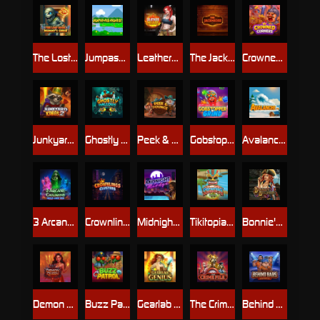
The Lost Book of Mummy’s Curse
Jumpasaurs
Leatherheads
The Jack & Rose
Crowned Corners
Junkyard Kings 2
Ghostly Hallows
Peek & Pounce
Gobstopper Grind
Avalanche
3 Arcane Cauldrons
Crownlings Clusters
Midnight Mirage
Tikitopia BoosterBelt
Bonnie's Buccaneers
Demon Queen
Buzz Patrol
Gearlab Genius
The Crime File
Behind Bars: Masterplan