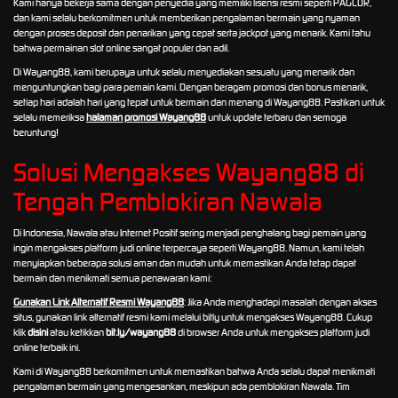
Kami hanya bekerja sama dengan penyedia yang memiliki lisensi resmi seperti PAGCOR,
dan kami selalu berkomitmen untuk memberikan pengalaman bermain yang nyaman
dengan proses deposit dan penarikan yang cepat serta jackpot yang menarik. Kami tahu
bahwa permainan slot online sangat populer dan adil.
Di Wayang88, kami berupaya untuk selalu menyediakan sesuatu yang menarik dan
menguntungkan bagi para pemain kami. Dengan beragam promosi dan bonus menarik,
setiap hari adalah hari yang tepat untuk bermain dan menang di Wayang88. Pastikan untuk
selalu memeriksa
halaman promosi Wayang88
untuk update terbaru dan semoga
beruntung!
Solusi Mengakses Wayang88 di
Tengah Pemblokiran Nawala
Di Indonesia, Nawala atau Internet Positif sering menjadi penghalang bagi pemain yang
ingin mengakses platform judi online terpercaya seperti Wayang88. Namun, kami telah
menyiapkan beberapa solusi aman dan mudah untuk memastikan Anda tetap dapat
bermain dan menikmati semua penawaran kami:
Gunakan Link Alternatif Resmi Wayang88
: Jika Anda menghadapi masalah dengan akses
situs, gunakan link alternatif resmi kami melalui bitly untuk mengakses Wayang88. Cukup
klik
disini
atau ketikkan
bit.ly/wayang88
di browser Anda untuk mengakses platform judi
online terbaik ini.
Kami di Wayang88 berkomitmen untuk memastikan bahwa Anda selalu dapat menikmati
pengalaman bermain yang mengesankan, meskipun ada pemblokiran Nawala. Tim