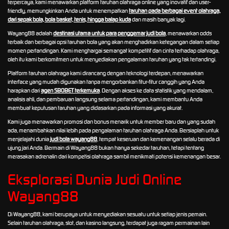
terpercaya, kami menawarkan platform taruhan olahraga online yang inovatif dan user-
friendly, memungkinkan Anda untuk menempatkan
taruhan pada berbagai event olahraga,
dari sepak bola, bola basket, tenis, hingga balap kuda
dan masih banyak lagi.
Wayang88 adalah
destinasi utama untuk para penggemar judi bola
, menawarkan odds
terbaik dan berbagai opsi taruhan bola yang akan menghadirkan ketegangan dalam setiap
momen pertandingan. Kami menghargai semangat kompetitif dan cinta terhadap olahraga,
oleh itu kami berkomitmen untuk menyediakan pengalaman taruhan yang tak tertandingi.
Platform taruhan olahraga kami dirancang dengan teknologi terdepan, menawarkan
interface yang mudah digunakan tanpa mengorbankan fitur-fitur canggih yang Anda
harapkan dari
agen SBOBET terkemuka
. Dengan akses ke data statistik yang mendalam,
analisis ahli, dan pembaruan langsung selama pertandingan, kami membantu Anda
membuat keputusan taruhan yang didasarkan pada informasi yang akurat.
Kami juga menawarkan promosi dan bonus menarik untuk member baru dan yang sudah
ada, menambahkan nilai lebih pada pengalaman taruhan olahraga Anda. Bersiaplah untuk
menjelajahi dunia
judi bola wayang88
, tempat keseruan dan kemenangan selalu berada di
ujung jari Anda. Bermain di Wayang88 bukan hanya sekedar taruhan, tetapi tentang
merasakan adrenalin dari kompetisi olahraga sambil menikmati potensi kemenangan besar.
Eksplorasi Dunia Judi Online
Wayang88
Di Wayang88, kami berupaya untuk menyediakan sesuatu untuk setiap jenis pemain.
Selain taruhan olahraga, slot, dan kasino langsung, terdapat juga ragam permainan lain