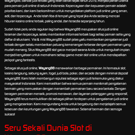
Wayang88, bandar judi terbaik yang telah berdiri sejak tahun 2019, menjadi pilihan utama
para pemain judi online di seluruh Indonesia. Kepercayaan dan kepuasan pemain adalah
prioritas kami, dan kami berkomitmen untuk menyediakan platform judi online yang aman,
adil, dan terpercaya. Anda telah tiba di tempat yang tepat jika Anda sedang mencari
hiburan kasino online terbaik, paling andal, dan tersedia sepanjang tahun.
Sudah tidak perlu anda ragukan lagi bahwa Wayang88 merupakan situs judi online
teraman dan terpercaya, selalu memberikan informasi terbaik bagi setiap pemain setia yang
daftar di situs kami. Visi & misi Wayang88 sudah jelas yaitu memberikan pengalaman judi
terbaik dengan selalu memberikan peluang kemenangan terbesar dengan permainan yang
mudah menang. Situs Wayang88 slot gacor menjadi sarana Anda untuk mengubah impian
menjadi kenyataan untuk memahami setiap game mesin slot online untuk mendapatkan
jackpot yang fantastis.
Sebagai situs judi online,
Wayang88
menawarkan berbagai permainan. Ini termasuk slot,
kasino langsung, sabung ayam, togel, judi bola, poker, dan arcade dengan minimal deposit
wayang88. Kami telah membangun reputasi sebagai agen judi terkemuka yang diakui
masyarakat Indonesia. Kami memastikan bahwa semua pemain menikmati pengalaman
bermain yang memuaskan dengan menambah permainan baru secara berkala. Dengan
beragam permainan menarik, promosi menawan, dan layanan pelanggan yang responsif,
Wayang88 terus membuktikan diri sebagai pilihan terdepan untuk pengalaman judi online
yang mengesankan. Kami mengundang Anda untuk bergabung dan menjelajahi semua
keseruan dan keuntungan yang Wayang88 tawarkan. Selamat bermain dan semoga
sukses!
Seru Sekali Dunia Slot di