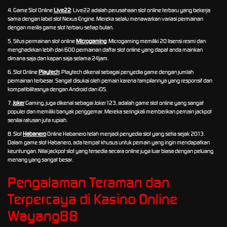
4. Game Slot Online
Live22
: Live22 adalah perusahaan slot online terbaru yang bekerja
sama dengan label slot Nexus Engine. Mereka selalu menawarkan variasi permainan
dengan merilis game slot terbaru setiap bulan.
5. Situs permainan slot online
Microgaming
: Microgaming memiliki 20 lisensi resmi dan
menghadirkan lebih dari 600 permainan daftar slot online yang dapat anda mainkan
dimana saja dan kapan saja selama 24jam.
6. Slot Online
Playtech
: Playtech dikenal sebagai penyedia game dengan jumlah
permainan terbesar. Sangat disukai oleh pemain karena tampilannya yang responsif dan
kompatibilitasnya dengan Android dan iOS.
7.
Joker
Gaming, juga dikenal sebagai Joker123, adalah game slot online yang sangat
populer dan memiliki banyak penggemar. Mereka seringkali memberikan pemain jackpot
senilai ratusan juta rupiah.
8. Slot
Habanero
Online Habanero telah menjadi penyedia slot yang setia sejak 2013.
Dalam game slot Habanero, ada tempat khusus untuk pemain yang ingin mendapatkan
keuntungan. Nilai jackpot slot yang tersedia secara online juga luar biasa dengan peluang
menang yang sangat besar.
Pengalaman Teraman dan
Terpercaya di Kasino Online
Wayang88