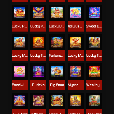
Lucky Panda
Lucky Phoenix
Lucky Bull
Jelly Candy
Sweet Burst
Lucky MonKey
Lucky Tiger
Fortunes of Aztec
Lucky Mouse
Lucky Tiger Gold Ultimate
Emotiwins
DJ Neko
Pig Farm
Mystic Wishes
Wealthy Frog