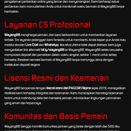
pengalaman perbankan online yang lancar dan menyenangkan. Kami berharap solusi
perbankan kami memudahkan Anda untuk menikmati waktu bermain di Wayang88 tanpa
hambatan.
Layanan CS Profesional
Wayang88
menghargai pemain, dan kami berkomitmen untuk memberikan layanan
terbaik. Tim layanan pelanggan kami tersedia untuk membantu Anda kapan pun Anda mau
melalui obrolan
Live Chat
dan
WhatsApp
. Jika situs utama tidak dapat diakses, kami juga
menyediakan link alternatif
bit.ly/wayang88
ke Wayang88. Wayang88 selalu berusaha
memproses deposit dan penarikan dalam waktu singkat, sekitar 1 menit untuk setiap
transaksi. Rasakan sensasi bermain di Wayang88 tanpa menunggu lama dengan
melakukan deposit segera.
Lisensi Resmi dan Keamanan
Wayang88 beroperasi dengan
lisensi resmi dari PAGCOR Filipina
sejak 2019, menegaskan
dedikasi kami terhadap integritas dan keamanan. Kami menerapkan teknologi keamanan
terkini untuk melindungi data dan transaksi pemain, memberikan lingkungan permainan
yang aman dan terpercaya.
Komunitas dan Basis Pemain
Wayang88 bangga memiliki komunitas pemain yang besar dengan lebih dari 500 ribu