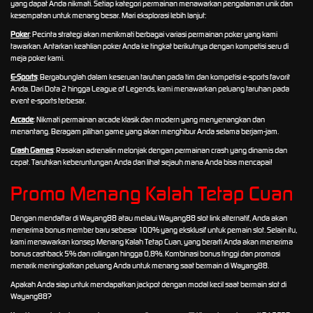
yang dapat Anda nikmati. Setiap kategori permainan menawarkan pengalaman unik dan
kesempatan untuk menang besar. Mari eksplorasi lebih lanjut:
Poker
: Pecinta strategi akan menikmati berbagai variasi permainan poker yang kami
tawarkan. Antarkan keahlian poker Anda ke tingkat berikutnya dengan kompetisi seru di
meja poker kami.
E-Sports
: Bergabunglah dalam keseruan taruhan pada tim dan kompetisi e-sports favorit
Anda. Dari Dota 2 hingga League of Legends, kami menawarkan peluang taruhan pada
event e-sports terbesar.
Arcade
: Nikmati permainan arcade klasik dan modern yang menyenangkan dan
menantang. Beragam pilihan game yang akan menghibur Anda selama berjam-jam.
Crash Games
: Rasakan adrenalin melonjak dengan permainan crash yang dinamis dan
cepat. Taruhkan keberuntungan Anda dan lihat sejauh mana Anda bisa mencapai!
Promo Menang Kalah Tetap Cuan
Dengan mendaftar di Wayang88 atau melalui Wayang88 slot link alternatif, Anda akan
menerima bonus member baru sebesar 100% yang eksklusif untuk pemain slot. Selain itu,
kami menawarkan konsep Menang Kalah Tetap Cuan, yang berarti Anda akan menerima
bonus cashback 5% dan rollingan hingga 0,8%. Kombinasi bonus tinggi dan promosi
menarik meningkatkan peluang Anda untuk menang saat bermain di Wayang88.
Apakah Anda siap untuk mendapatkan jackpot dengan modal kecil saat bermain slot di
Wayang88?