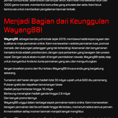
pemain di Indonesia. Selama lebih dari empat tahun, kami telah menawarkan lebih dari
3000 game menarik, membentuk komunitas yang antusias dan setia. Kami terus
berinovasi untuk memberikan pengalaman bermain terbaik.
Menjadi Bagian dari Keunggulan
Wayang88!
Wayang88
, sebagai bandar judi terbaik sejak 2019, membawa tradisi kepercayaan dan
kualitas ke meja permainan online. Kami menawarkan varietas permainan luas, promosi
menarik, dan dukungan pelanggan yang tak tertandingi. Keamanan dan kenyamanan
transaksi Anda adalah prioritas kami, dengan opsi perbankan yang beragam dan proses
cepat. Dengan solusi akses mudah di tengah pemblokiran nawala, Wayang88 selalu siap
untuk menyambut Anda ke dunia permainan yang seru dan menguntungkan.
Jangan lewatkan promo dan fitur terbaru Wayang88 khusus anda yang bergabung
sekarang.
Turnamen slot harian dengan hadiah total 30 milyar rupiah untuk 600 ribu pemenang.
Putaran gratis dan dapatkan kemenangan besar
Hadiah jackpot terbesar hingga 16 milyar
Bertarung menangkan hadiah ganda hingga 2,9 milyar
Dan banyak promo lainnya.
Wayang88 unggul dalam berbagai aspek permainan kasino online. Kami menawarkan
beragam permainan dari favorit klasik hingga rilis terbaru, memenuhi selera semua pemain.
Ini memastikan setiap momen bermain menjadi sangat menghibur.