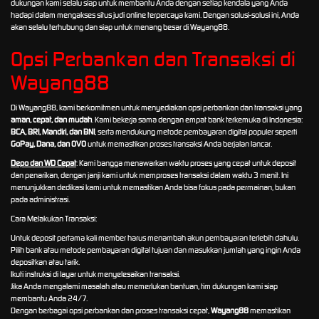
dukungan kami selalu siap untuk membantu Anda dengan setiap kendala yang Anda
hadapi dalam mengakses situs judi online terpercaya kami. Dengan solusi-solusi ini, Anda
akan selalu terhubung dan siap untuk menang besar di Wayang88.
Opsi Perbankan dan Transaksi di
Wayang88
Di Wayang88, kami berkomitmen untuk menyediakan opsi perbankan dan transaksi yang
aman, cepat, dan mudah
. Kami bekerja sama dengan empat bank terkemuka di Indonesia:
BCA, BRI, Mandiri, dan BNI
, serta mendukung metode pembayaran digital populer seperti
GoPay, Dana, dan OVO
untuk memastikan proses transaksi Anda berjalan lancar.
Depo dan WD Cepat
: Kami bangga menawarkan waktu proses yang cepat untuk deposit
dan penarikan, dengan janji kami untuk memproses transaksi dalam waktu 3 menit. Ini
menunjukkan dedikasi kami untuk memastikan Anda bisa fokus pada permainan, bukan
pada administrasi.
Cara Melakukan Transaksi:
Untuk deposit pertama kali member harus menambah akun pembayaran terlebih dahulu.
Pilih bank atau metode pembayaran digital tujuan dan masukkan jumlah yang ingin Anda
depositkan atau tarik.
Ikuti instruksi di layar untuk menyelesaikan transaksi.
Jika Anda mengalami masalah atau memerlukan bantuan, tim dukungan kami siap
membantu Anda 24/7.
Dengan berbagai opsi perbankan dan proses transaksi cepat,
Wayang88
memastikan