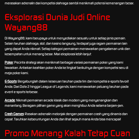
merasakan adrenalin dari kompetisi olahraga sambil menikmati potensi kemenangan besar.
Eksplorasi Dunia Judi Online
Wayang88
Di Wayang88, kami berupaya untuk menyediakan sesuatu untuk setiap jenis pemain.
Selain taruhan olahraga, slot, dan kasino langsung, terdapat juga ragam permainan lain
yang dapat Anda nikmati. Setiap kategori permainan menawarkan pengalaman unik dan
kesempatan untuk menang besar. Mari eksplorasi lebih lanjut:
Poker
: Pecinta strategi akan menikmati berbagai variasi permainan poker yang kami
tawarkan. Antarkan keahlian poker Anda ke tingkat berikutnya dengan kompetisi seru di
meja poker kami.
E-Sports
: Bergabunglah dalam keseruan taruhan pada tim dan kompetisi e-sports favorit
Anda. Dari Dota 2 hingga League of Legends, kami menawarkan peluang taruhan pada
event e-sports terbesar.
Arcade
: Nikmati permainan arcade klasik dan modern yang menyenangkan dan
menantang. Beragam pilihan game yang akan menghibur Anda selama berjam-jam.
Crash Games
: Rasakan adrenalin melonjak dengan permainan crash yang dinamis dan
cepat. Taruhkan keberuntungan Anda dan lihat sejauh mana Anda bisa mencapai!
Promo Menang Kalah Tetap Cuan