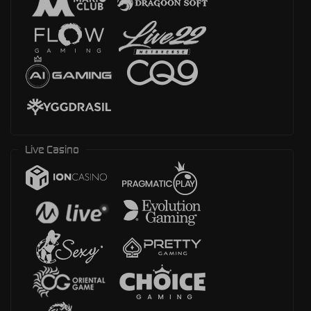
Live Casino