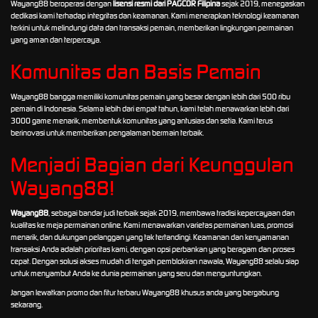
Wayang88 beroperasi dengan
lisensi resmi dari PAGCOR Filipina
sejak 2019, menegaskan
dedikasi kami terhadap integritas dan keamanan. Kami menerapkan teknologi keamanan
terkini untuk melindungi data dan transaksi pemain, memberikan lingkungan permainan
yang aman dan terpercaya.
Komunitas dan Basis Pemain
Wayang88 bangga memiliki komunitas pemain yang besar dengan lebih dari 500 ribu
pemain di Indonesia. Selama lebih dari empat tahun, kami telah menawarkan lebih dari
3000 game menarik, membentuk komunitas yang antusias dan setia. Kami terus
berinovasi untuk memberikan pengalaman bermain terbaik.
Menjadi Bagian dari Keunggulan
Wayang88!
Wayang88
, sebagai bandar judi terbaik sejak 2019, membawa tradisi kepercayaan dan
kualitas ke meja permainan online. Kami menawarkan varietas permainan luas, promosi
menarik, dan dukungan pelanggan yang tak tertandingi. Keamanan dan kenyamanan
transaksi Anda adalah prioritas kami, dengan opsi perbankan yang beragam dan proses
cepat. Dengan solusi akses mudah di tengah pemblokiran nawala, Wayang88 selalu siap
untuk menyambut Anda ke dunia permainan yang seru dan menguntungkan.
Jangan lewatkan promo dan fitur terbaru Wayang88 khusus anda yang bergabung
sekarang.