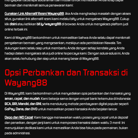
bermain dan menikmati semua penawaran kami:
Gunakan Link Alternatif Resmi Wayang88
: Jika Anda menghadapi masalah dengan akses
situs, gunakan link alternatif resmi kami melalui bitly untuk mengakses Wayang88. Cukup
klik
disini
atau ketikkan
bit.ly/wayang88
di browser Anda untuk mengakses platform judi
online terbaik ini.
Kami di Wayang88 berkomitmen untuk memastikan bahwa Anda selalu dapat menikmati
pengalaman bermain yang mengesankan, meskipun ada pemblokiran Nawala. Tim
dukungan kami selalu siap untuk membantu Anda dengan setiap kendala yang Anda
hadapi dalam mengakses situs judi online terpercaya kami. Dengan solusi-solusi ini, Anda
akan selalu terhubung dan siap untuk menang besar di Wayang88.
Opsi Perbankan dan Transaksi di
Wayang88
Di Wayang88, kami berkomitmen untuk menyediakan opsi perbankan dan transaksi yang
aman, cepat, dan mudah
. Kami bekerja sama dengan empat bank terkemuka di Indonesia:
BCA, BRI, Mandiri, dan BNI
, serta mendukung metode pembayaran digital populer seperti
GoPay, Dana, dan OVO
untuk memastikan proses transaksi Anda berjalan lancar.
Depo dan WD Cepat
: Kami bangga menawarkan waktu proses yang cepat untuk deposit
dan penarikan, dengan janji kami untuk memproses transaksi dalam waktu 3 menit. Ini
menunjukkan dedikasi kami untuk memastikan Anda bisa fokus pada permainan, bukan
pada administrasi.