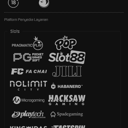
Platform Penyedia Layanan
Slots