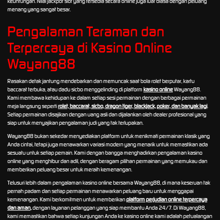
keuntungan. Nilai jackpot slot yang tersedia secara online juga luar biasa dengan peluang
menang yang sangat besar.
Pengalaman Teraman dan
Terpercaya di Kasino Online
Wayang88
Rasakan detak jantung mendebarkan dan memuncak saat bola rolet berputar, kartu
baccarat terbuka, atau dadu sicbo menggelinding di platform
kasino online
Wayang88.
Kami membawa kehidupan ke dalam setiap sesi permainan dengan berbagai permainan
meja langsung seperti
rolet, baccarat, sicbo, dragon tiger, blackjack, poker, dan banyak lagi
.
Setiap permainan disajikan dengan uang asli dan dijalankan oleh dealer profesional yang
siap untuk menyajikan pengalaman judi yang tak terlupakan.
Wayang88 bukan sekedar menyediakan platform untuk menikmati permainan klasik yang
Anda cintai, tetapi juga menawarkan variasi modern yang menarik untuk memastikan ada
sesuatu untuk setiap pemain. Kami dengan bangga menghadirkan pengalaman kasino
online yang menghibur dan adil, dengan beragam pilihan permainan yang memukau dan
memberikan peluang besar untuk meraih kemenangan.
Telusuri lebih dalam pengalaman kasino online bersama Wayang88, di mana keseruan tak
pernah padam dan setiap permainan menawarkan peluang baru untuk menggapai
kemenangan. Kami berkomitmen untuk memberikan
platform perjudian online terpercaya
dan aman
,
dengan layanan pelanggan yang siap membantu Anda 24/7. Di Wayang88,
kami memastikan bahwa setiap kunjungan Anda ke kasino online kami adalah petualangan