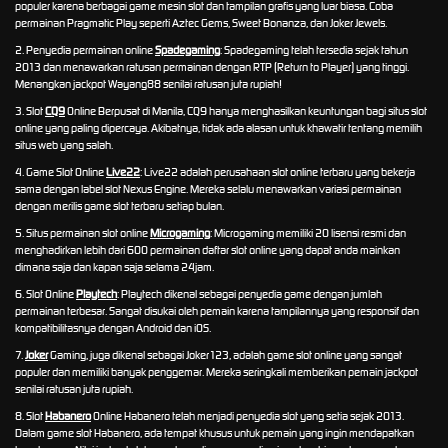
populer karena berbagai game mesin slot dan tampilan grafis yang luar biasa. Coba
permainan Pragmatic Play seperti Aztec Gems, Sweet Bonanza, dan Joker Jewels.
2. Penyedia permainan online
Spadegaming
: Spadegaming telah tersedia sejak tahun
2013 dan menawarkan ratusan permainan dengan RTP (Return to Player) yang tinggi.
Menangkan jackpot Wayang88 senilai ratusan juta rupiah!
3. Slot
CQ9
Online Berpusat di Manila, CQ9 hanya menghasilkan keuntungan bagi situs slot
online yang paling dipercaya. Akibatnya, tidak ada alasan untuk khawatir tentang memilih
situs web yang salah.
4. Game Slot Online
Live22
: Live22 adalah perusahaan slot online terbaru yang bekerja
sama dengan label slot Nexus Engine. Mereka selalu menawarkan variasi permainan
dengan merilis game slot terbaru setiap bulan.
5. Situs permainan slot online
Microgaming
: Microgaming memiliki 20 lisensi resmi dan
menghadirkan lebih dari 600 permainan daftar slot online yang dapat anda mainkan
dimana saja dan kapan saja selama 24jam.
6. Slot Online
Playtech
: Playtech dikenal sebagai penyedia game dengan jumlah
permainan terbesar. Sangat disukai oleh pemain karena tampilannya yang responsif dan
kompatibilitasnya dengan Android dan iOS.
7.
Joker
Gaming, juga dikenal sebagai Joker123, adalah game slot online yang sangat
populer dan memiliki banyak penggemar. Mereka seringkali memberikan pemain jackpot
senilai ratusan juta rupiah.
8. Slot
Habanero
Online Habanero telah menjadi penyedia slot yang setia sejak 2013.
Dalam game slot Habanero, ada tempat khusus untuk pemain yang ingin mendapatkan