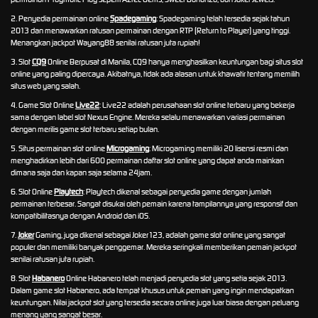
2. Penyedia permainan online
Spadegaming
: Spadegaming telah tersedia sejak tahun
2013 dan menawarkan ratusan permainan dengan RTP (Return to Player) yang tinggi.
Menangkan jackpot Wayang88 senilai ratusan juta rupiah!
3. Slot
CQ9
Online Berpusat di Manila, CQ9 hanya menghasilkan keuntungan bagi situs slot
online yang paling dipercaya. Akibatnya, tidak ada alasan untuk khawatir tentang memilih
situs web yang salah.
4. Game Slot Online
Live22
: Live22 adalah perusahaan slot online terbaru yang bekerja
sama dengan label slot Nexus Engine. Mereka selalu menawarkan variasi permainan
dengan merilis game slot terbaru setiap bulan.
5. Situs permainan slot online
Microgaming
: Microgaming memiliki 20 lisensi resmi dan
menghadirkan lebih dari 600 permainan daftar slot online yang dapat anda mainkan
dimana saja dan kapan saja selama 24jam.
6. Slot Online
Playtech
: Playtech dikenal sebagai penyedia game dengan jumlah
permainan terbesar. Sangat disukai oleh pemain karena tampilannya yang responsif dan
kompatibilitasnya dengan Android dan iOS.
7.
Joker
Gaming, juga dikenal sebagai Joker123, adalah game slot online yang sangat
populer dan memiliki banyak penggemar. Mereka seringkali memberikan pemain jackpot
senilai ratusan juta rupiah.
8. Slot
Habanero
Online Habanero telah menjadi penyedia slot yang setia sejak 2013.
Dalam game slot Habanero, ada tempat khusus untuk pemain yang ingin mendapatkan
keuntungan. Nilai jackpot slot yang tersedia secara online juga luar biasa dengan peluang
menang yang sangat besar.