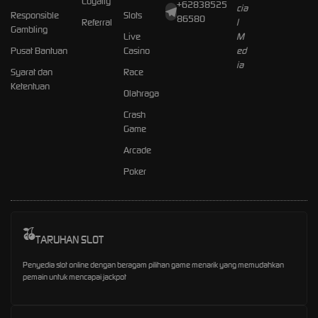
Loyalty
+62838525
Responsible
Slots
86580
Referral
Gambling
Live
Pusat Bantuan
Casino
Syarat dan
Race
Ketentuan
Olahraga
Crash
Game
Arcade
Poker
TARUHAN SLOT
Penyedia slot online dengan beragam pilihan game menarik yang memudahkan
pemain untuk mencapai jackpot