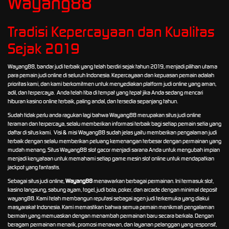
Wayang88
Tradisi Kepercayaan dan Kualitas
Sejak 2019
Wayang88, bandar judi terbaik yang telah berdiri sejak tahun 2019, menjadi pilihan utama
para pemain judi online di seluruh Indonesia. Kepercayaan dan kepuasan pemain adalah
prioritas kami, dan kami berkomitmen untuk menyediakan platform judi online yang aman,
adil, dan terpercaya. Anda telah tiba di tempat yang tepat jika Anda sedang mencari
hiburan kasino online terbaik, paling andal, dan tersedia sepanjang tahun.
Sudah tidak perlu anda ragukan lagi bahwa Wayang88 merupakan situs judi online
teraman dan terpercaya, selalu memberikan informasi terbaik bagi setiap pemain setia yang
daftar di situs kami. Visi & misi Wayang88 sudah jelas yaitu memberikan pengalaman judi
terbaik dengan selalu memberikan peluang kemenangan terbesar dengan permainan yang
mudah menang. Situs Wayang88 slot gacor menjadi sarana Anda untuk mengubah impian
menjadi kenyataan untuk memahami setiap game mesin slot online untuk mendapatkan
jackpot yang fantastis.
Sebagai situs judi online,
Wayang88
menawarkan berbagai permainan. Ini termasuk slot,
kasino langsung, sabung ayam, togel, judi bola, poker, dan arcade dengan minimal deposit
wayang88. Kami telah membangun reputasi sebagai agen judi terkemuka yang diakui
masyarakat Indonesia. Kami memastikan bahwa semua pemain menikmati pengalaman
bermain yang memuaskan dengan menambah permainan baru secara berkala. Dengan
beragam permainan menarik, promosi menawan, dan layanan pelanggan yang responsif,