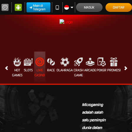
Main di
MASUK
DAFTAR
Telegram
HOT
SLOTS
LIVE
RACE
OLAHRAGA
CRASH
ARCADE
POKER
PROMOSI
GAMES
CASINO
GAME
Microgaming
adalah salah
satu pemimpin
dunia dalam