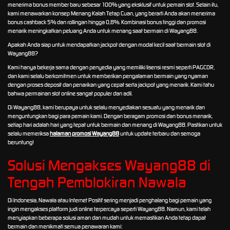
menerima bonus member baru sebesar 100% yang eksklusif untuk pemain slot. Selain itu,
kami menawarkan konsep Menang Kalah Tetap Cuan, yang berarti Anda akan menerima
bonus cashback 5% dan rollingan hingga 0,8%. Kombinasi bonus tinggi dan promosi
menarik meningkatkan peluang Anda untuk menang saat bermain di Wayang88.
Apakah Anda siap untuk mendapatkan jackpot dengan modal kecil saat bermain slot di
Wayang88?
Kami hanya bekerja sama dengan penyedia yang memiliki lisensi resmi seperti PAGCOR,
dan kami selalu berkomitmen untuk memberikan pengalaman bermain yang nyaman
dengan proses deposit dan penarikan yang cepat serta jackpot yang menarik. Kami tahu
bahwa permainan slot online sangat populer dan adil.
Di Wayang88, kami berupaya untuk selalu menyediakan sesuatu yang menarik dan
menguntungkan bagi para pemain kami. Dengan beragam promosi dan bonus menarik,
setiap hari adalah hari yang tepat untuk bermain dan menang di Wayang88. Pastikan untuk
selalu memeriksa
halaman promosi Wayang88
untuk update terbaru dan semoga
beruntung!
Solusi Mengakses Wayang88 di
Tengah Pemblokiran Nawala
Di Indonesia, Nawala atau Internet Positif sering menjadi penghalang bagi pemain yang
ingin mengakses platform judi online terpercaya seperti Wayang88. Namun, kami telah
menyiapkan beberapa solusi aman dan mudah untuk memastikan Anda tetap dapat
bermain dan menikmati semua penawaran kami: