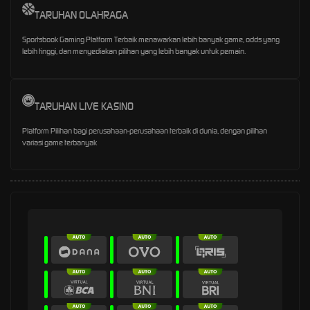
TARUHAN OLAHRAGA
Sportsbook Gaming Platform Terbaik menawarkan lebih banyak game, odds yang
lebih tinggi, dan menyediakan pilihan yang lebih banyak untuk pemain.
TARUHAN LIVE KASINO
Platform Pilihan bagi perusahaan-perusahaan terbaik di dunia, dengan pilihan
variasi game terbanyak