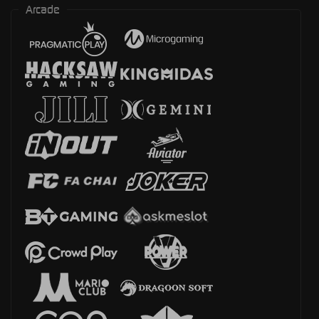
Arcade