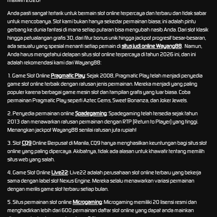
maxwin 2026!
Anda pasti sangat tertarik untuk bermain slot online terpercaya dan terbaru dan tidak sabar
untuk mencobanya. Slot kami bukan hanya sekedar permainan biasa; ini adalah pintu
gerbang ke dunia fantasi di mana setiap putaran bisa mengubah nasib Anda. Dari slot klasik
hingga petualangan grafis 3D, dari fitur bonus unik hingga jackpot progresif besar-besaran,
ada sesuatu yang spesial menanti setiap pemain di
situs judi online Wayang88
. Namun,
Anda harus mengetahui delapan situs slot online terpercaya di tahun 2026 ini, dan ini
adalah rekomendasi kami dari Wayang88:
1. Game Slot Online
Pragmatic Play
: Sejak 2008, Pragmatic Play telah menjadi penyedia
game slot online terbaik dengan ratusan jenis permainan. Mereka menjadi yang paling
populer karena berbagai game mesin slot dan tampilan grafis yang luar biasa. Coba
permainan Pragmatic Play seperti Aztec Gems, Sweet Bonanza, dan Joker Jewels.
2. Penyedia permainan online
Spadegaming
: Spadegaming telah tersedia sejak tahun
2013 dan menawarkan ratusan permainan dengan RTP (Return to Player) yang tinggi.
Menangkan jackpot Wayang88 senilai ratusan juta rupiah!
3. Slot
CQ9
Online Berpusat di Manila, CQ9 hanya menghasilkan keuntungan bagi situs slot
online yang paling dipercaya. Akibatnya, tidak ada alasan untuk khawatir tentang memilih
situs web yang salah.
4. Game Slot Online
Live22
: Live22 adalah perusahaan slot online terbaru yang bekerja
sama dengan label slot Nexus Engine. Mereka selalu menawarkan variasi permainan
dengan merilis game slot terbaru setiap bulan.
5. Situs permainan slot online
Microgaming
: Microgaming memiliki 20 lisensi resmi dan
menghadirkan lebih dari 600 permainan daftar slot online yang dapat anda mainkan