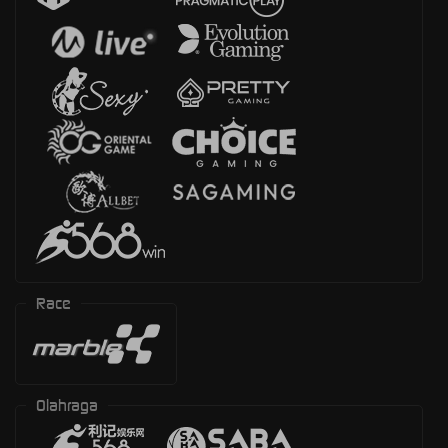
Race
Olahraga