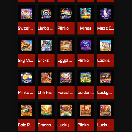
Sweet Scratch
Limbo Rainbow
Plinko Rainbow
Mines
Maze Classic
Sky Mission
Bricks Battle
Egypt Gem Scratch
Plinko Neon
Cookie Fiesta
Plinko Classic
Chili Fiesta
Forest Tea Party
Golden Clover
Lucky Drop: Coco 2
Gold Rush: Wild Dig
Dragon Tower
Lucky Drop-Coco
Plinko Gold Rush
Lucky Drop-GongXiFaChai