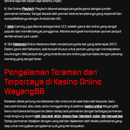
dimana saja dan kapan saja selama 24jam.
6. Slot Online
Playtech
: Playtech dikenal sebagai penyedia game dengan jumlah
permainan terbesar. Sangat disukai oleh pemain karena tampilannya yang responsif dan
kompatibilitasnya dengan Android dan iOS.
7.
Joker
Gaming, juga dikenal sebagai Joker123, adalah game slot online yang sangat
populer dan memiliki banyak penggemar. Mereka seringkali memberikan pemain jackpot
senilai ratusan juta rupiah.
8. Slot
Habanero
Online Habanero telah menjadi penyedia slot yang setia sejak 2013.
Dalam game slot Habanero, ada tempat khusus untuk pemain yang ingin mendapatkan
keuntungan. Nilai jackpot slot yang tersedia secara online juga luar biasa dengan peluang
menang yang sangat besar.
Pengalaman Teraman dan
Terpercaya di Kasino Online
Wayang88
Rasakan detak jantung mendebarkan dan memuncak saat bola rolet berputar, kartu
baccarat terbuka, atau dadu sicbo menggelinding di platform
kasino online
Wayang88.
Kami membawa kehidupan ke dalam setiap sesi permainan dengan berbagai permainan
meja langsung seperti
rolet, baccarat, sicbo, dragon tiger, blackjack, poker, dan banyak lagi
.
Setiap permainan disajikan dengan uang asli dan dijalankan oleh dealer profesional yang
siap untuk menyajikan pengalaman judi yang tak terlupakan.