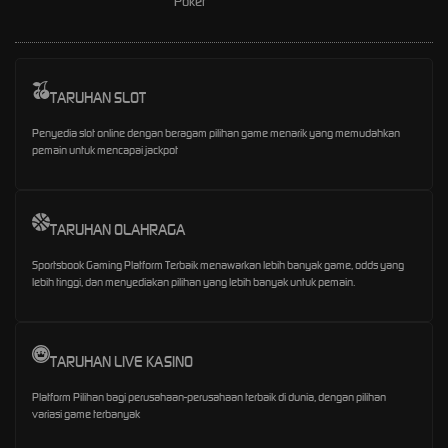
Poker
TARUHAN SLOT
Penyedia slot online dengan beragam pilihan game menarik yang memudahkan
pemain untuk mencapai jackpot
TARUHAN OLAHRAGA
Sportsbook Gaming Platform Terbaik menawarkan lebih banyak game, odds yang
lebih tinggi, dan menyediakan pilihan yang lebih banyak untuk pemain.
TARUHAN LIVE KASINO
Platform Pilihan bagi perusahaan-perusahaan terbaik di dunia, dengan pilihan
variasi game terbanyak