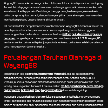
Wayang88 bukan sekedar menyediakan platform untuk menikmati permainan klasik yang
Anda cintai, tetapi juga menawarkan variasi modern yang menarik untuk memastikan ada
sesuatu untuk setiap pemain. Kami dengan bangga menghadirkan pengalaman kasino
online yang menghibur dan adil, dengan beragam pilihan permainan yang memukau dan
memberikan peluang besar untuk meraih kemenangan.
Telusuri lebih dalam pengalaman kasino online bersama Wayang88, di mana keseruan tak
pernah padam dan setiap permainan menawarkan peluang baru untuk menggapai
kemenangan. Kami berkomitmen untuk memberikan
platform perjudian online terpercaya
dan aman
,
dengan layanan pelanggan yang siap membantu Anda 24/7. Di Wayang88,
kami memastikan bahwa setiap kunjungan Anda ke kasino online kami adalah petualangan
yang mengesankan dan memuaskan.
Petualangan Taruhan Olahraga di
Wayang88
Menginjakkan kaki di
arena taruhan olahraga Wayang88
, tempat para penggemar
olahraga bertemu dengan kesempatan kemenangan besar. Sebagai agen SBOBET
terpercaya, kami menawarkan platform taruhan olahraga online yang inovatif dan user-
friendly, memungkinkan Anda untuk menempatkan
taruhan pada berbagai event olahraga,
dari sepak bola, bola basket, tenis, hingga balap kuda
dan masih banyak lagi.
Wayang88 adalah
destinasi utama untuk para penggemar judi bola
, menawarkan odds
terbaik dan berbagai opsi taruhan bola yang akan menghadirkan ketegangan dalam setiap
momen pertandingan. Kami menghargai semangat kompetitif dan cinta terhadap olahraga,