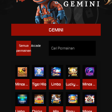
GEMINI
Semua
Arcade
permainan
Mines Gold Rush
Tiger Hilo
Limbo
Lucky Hilo
Mines Neon
Limbo Classic
Chicken Run
Hilo
Pinoy Mines
Mines Maple