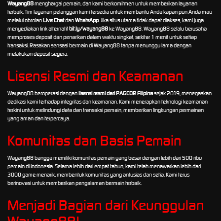
Wayang88
menghargai pemain, dan kami berkomitmen untuk memberikan layanan
terbaik. Tim layanan pelanggan kami tersedia untuk membantu Anda kapan pun Anda mau
melalui obrolan
Live Chat
dan
WhatsApp
. Jika situs utama tidak dapat diakses, kami juga
menyediakan link alternatif
bit.ly/wayang88
ke Wayang88. Wayang88 selalu berusaha
memproses deposit dan penarikan dalam waktu singkat, sekitar 1 menit untuk setiap
transaksi. Rasakan sensasi bermain di Wayang88 tanpa menunggu lama dengan
melakukan deposit segera.
Lisensi Resmi dan Keamanan
Wayang88 beroperasi dengan
lisensi resmi dari PAGCOR Filipina
sejak 2019, menegaskan
dedikasi kami terhadap integritas dan keamanan. Kami menerapkan teknologi keamanan
terkini untuk melindungi data dan transaksi pemain, memberikan lingkungan permainan
yang aman dan terpercaya.
Komunitas dan Basis Pemain
Wayang88 bangga memiliki komunitas pemain yang besar dengan lebih dari 500 ribu
pemain di Indonesia. Selama lebih dari empat tahun, kami telah menawarkan lebih dari
3000 game menarik, membentuk komunitas yang antusias dan setia. Kami terus
berinovasi untuk memberikan pengalaman bermain terbaik.
Menjadi Bagian dari Keunggulan