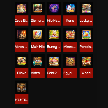
Cave Bingo
Diamonds
Hilo Neon
Keno
Lucky Drop-Olympus
Mines Raider
Multi Hilo
Bunny Run
Mines Cookie
Paradise Hilo
Plinko
Video Poker
Gold Rush: Boomers
Egypt Hilo
Wheel
Steampunk 2