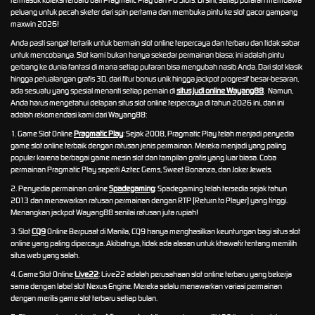
termasuk koleksi terbaru dari Pragmatic Play dan PG Slots. Di sini, setiap putaran membawa
peluang untuk pecah sketer dari spin pertama dan membuka pintu ke slot gacor gampang
maxwin 2026!
Anda pasti sangat tertarik untuk bermain slot online terpercaya dan terbaru dan tidak sabar
untuk mencobanya. Slot kami bukan hanya sekedar permainan biasa; ini adalah pintu
gerbang ke dunia fantasi di mana setiap putaran bisa mengubah nasib Anda. Dari slot klasik
hingga petualangan grafis 3D, dari fitur bonus unik hingga jackpot progresif besar-besaran,
ada sesuatu yang spesial menanti setiap pemain di
situs judi online Wayang88
. Namun,
Anda harus mengetahui delapan situs slot online terpercaya di tahun 2026 ini, dan ini
adalah rekomendasi kami dari Wayang88:
1. Game Slot Online
Pragmatic Play
: Sejak 2008, Pragmatic Play telah menjadi penyedia
game slot online terbaik dengan ratusan jenis permainan. Mereka menjadi yang paling
populer karena berbagai game mesin slot dan tampilan grafis yang luar biasa. Coba
permainan Pragmatic Play seperti Aztec Gems, Sweet Bonanza, dan Joker Jewels.
2. Penyedia permainan online
Spadegaming
: Spadegaming telah tersedia sejak tahun
2013 dan menawarkan ratusan permainan dengan RTP (Return to Player) yang tinggi.
Menangkan jackpot Wayang88 senilai ratusan juta rupiah!
3. Slot
CQ9
Online Berpusat di Manila, CQ9 hanya menghasilkan keuntungan bagi situs slot
online yang paling dipercaya. Akibatnya, tidak ada alasan untuk khawatir tentang memilih
situs web yang salah.
4. Game Slot Online
Live22
: Live22 adalah perusahaan slot online terbaru yang bekerja
sama dengan label slot Nexus Engine. Mereka selalu menawarkan variasi permainan
dengan merilis game slot terbaru setiap bulan.