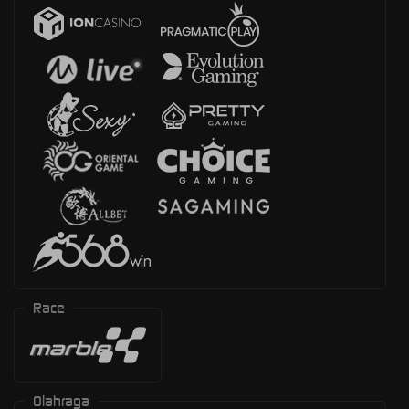
Race
Olahraga