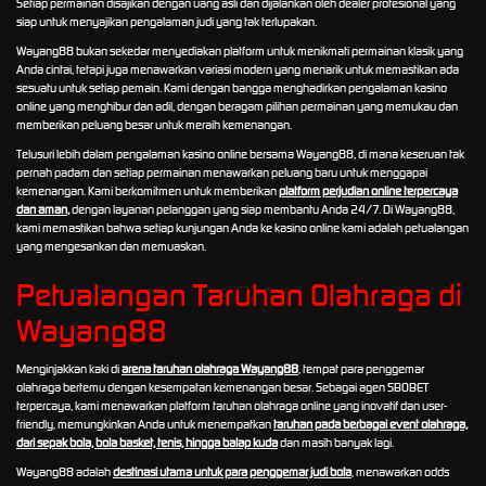
Setiap permainan disajikan dengan uang asli dan dijalankan oleh dealer profesional yang
siap untuk menyajikan pengalaman judi yang tak terlupakan.
Wayang88 bukan sekedar menyediakan platform untuk menikmati permainan klasik yang
Anda cintai, tetapi juga menawarkan variasi modern yang menarik untuk memastikan ada
sesuatu untuk setiap pemain. Kami dengan bangga menghadirkan pengalaman kasino
online yang menghibur dan adil, dengan beragam pilihan permainan yang memukau dan
memberikan peluang besar untuk meraih kemenangan.
Telusuri lebih dalam pengalaman kasino online bersama Wayang88, di mana keseruan tak
pernah padam dan setiap permainan menawarkan peluang baru untuk menggapai
kemenangan. Kami berkomitmen untuk memberikan
platform perjudian online terpercaya
dan aman
,
dengan layanan pelanggan yang siap membantu Anda 24/7. Di Wayang88,
kami memastikan bahwa setiap kunjungan Anda ke kasino online kami adalah petualangan
yang mengesankan dan memuaskan.
Petualangan Taruhan Olahraga di
Wayang88
Menginjakkan kaki di
arena taruhan olahraga Wayang88
, tempat para penggemar
olahraga bertemu dengan kesempatan kemenangan besar. Sebagai agen SBOBET
terpercaya, kami menawarkan platform taruhan olahraga online yang inovatif dan user-
friendly, memungkinkan Anda untuk menempatkan
taruhan pada berbagai event olahraga,
dari sepak bola, bola basket, tenis, hingga balap kuda
dan masih banyak lagi.
Wayang88 adalah
destinasi utama untuk para penggemar judi bola
, menawarkan odds