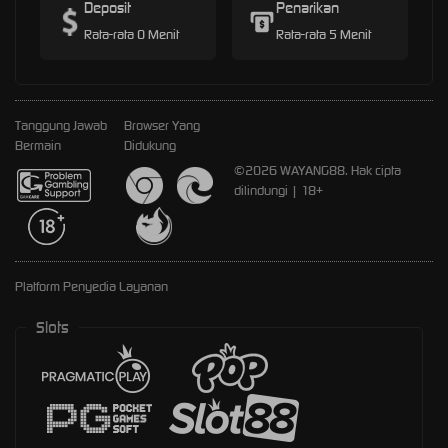
Deposit
Penarikan
Rata-rata 0 Menit
Rata-rata 5 Menit
Tanggung Jawab
Browser Yang
Bermain
Didukung
©2026 WAYANG88. Hak cipta
dilindungi | 18+
Platform Penyedia Layanan
Slots