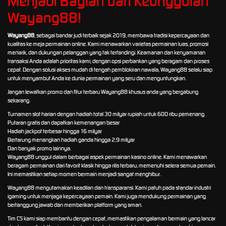
Menjadi Bagian dari Keunggulan
Wayang88!
Wayang88
, sebagai bandar judi terbaik sejak 2019, membawa tradisi kepercayaan dan
kualitas ke meja permainan online. Kami menawarkan varietas permainan luas, promosi
menarik, dan dukungan pelanggan yang tak tertandingi. Keamanan dan kenyamanan
transaksi Anda adalah prioritas kami, dengan opsi perbankan yang beragam dan proses
cepat. Dengan solusi akses mudah di tengah pemblokiran nawala, Wayang88 selalu siap
untuk menyambut Anda ke dunia permainan yang seru dan menguntungkan.
Jangan lewatkan promo dan fitur terbaru Wayang88 khusus anda yang bergabung
sekarang.
Turnamen slot harian dengan hadiah total 30 milyar rupiah untuk 600 ribu pemenang.
Putaran gratis dan dapatkan kemenangan besar
Hadiah jackpot terbesar hingga 16 milyar
Bertarung menangkan hadiah ganda hingga 2,9 milyar
Dan banyak promo lainnya.
Wayang88 unggul dalam berbagai aspek permainan kasino online. Kami menawarkan
beragam permainan dari favorit klasik hingga rilis terbaru, memenuhi selera semua pemain.
Ini memastikan setiap momen bermain menjadi sangat menghibur.
Wayang88 mengutamakan keadilan dan transparansi. Kami patuh pada standar industri
igaming untuk menjaga kepercayaan pemain. Kami juga mendukung permainan yang
bertanggung jawab dan memberikan platform yang aman.
Tim CS kami siap membantu dengan cepat, memastikan pengalaman bermain yang lancar