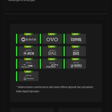
variasi game terbanyak
* Selama bank maintenance dan bank offline deposit dan penarikan
tidak dapat diproses