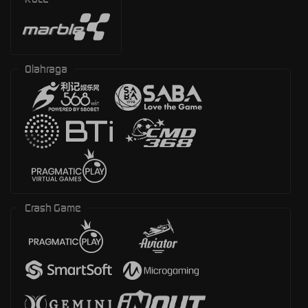
Olahraga
Crash Game