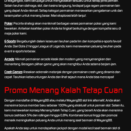
Di Wayang88, kami berupaya untuk menyediakan sesuatu untuk setiap jenis pemain.
Selain taruhan olahraga, slot, dan kasino langsung, terdapat juga ragam permainan lain
yang dapat Anda nikmati. Setiap kategori permainan menawarkan pengalaman unik dan
kesempatan untuk menang besar. Mari eksplorasi lebih lanjut:
Poker
: Pecinta strategi akan menikmati berbagai variasi permainan poker yang kami
tawarkan. Antarkan keahlian poker Anda ke tingkat berikutnya dengan kompetisi seru di
meja poker kami.
E-Sports
: Bergabunglah dalam keseruan taruhan pada tim dan kompetisi e-sports favorit
Anda. Dari Dota 2 hingga League of Legends, kami menawarkan peluang taruhan pada
event e-sports terbesar.
Arcade
: Nikmati permainan arcade klasik dan modern yang menyenangkan dan
menantang. Beragam pilihan game yang akan menghibur Anda selama berjam-jam.
Crash Games
: Rasakan adrenalin melonjak dengan permainan crash yang dinamis dan
cepat. Taruhkan keberuntungan Anda dan lihat sejauh mana Anda bisa mencapai!
Promo Menang Kalah Tetap Cuan
Dengan mendaftar di Wayang88 atau melalui Wayang88 slot link alternatif, Anda akan
menerima bonus member baru sebesar 100% yang eksklusif untuk pemain slot. Selain itu,
kami menawarkan konsep Menang Kalah Tetap Cuan, yang berarti Anda akan menerima
bonus cashback 5% dan rollingan hingga 0,8%. Kombinasi bonus tinggi dan promosi
menarik meningkatkan peluang Anda untuk menang saat bermain di Wayang88.
Apakah Anda siap untuk mendapatkan jackpot dengan modal kecil saat bermain slot di