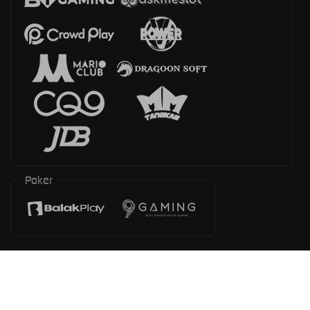
Poker