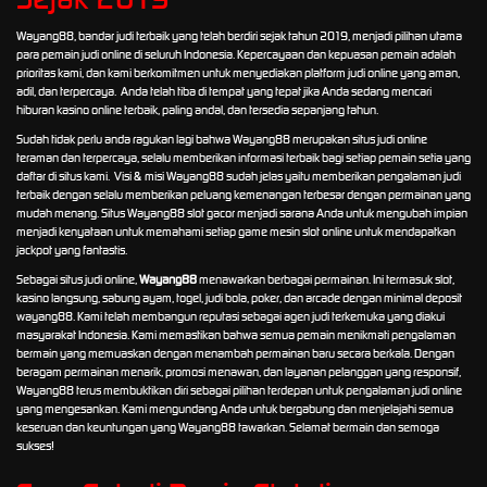
Wayang88, bandar judi terbaik yang telah berdiri sejak tahun 2019, menjadi pilihan utama
para pemain judi online di seluruh Indonesia. Kepercayaan dan kepuasan pemain adalah
prioritas kami, dan kami berkomitmen untuk menyediakan platform judi online yang aman,
adil, dan terpercaya. Anda telah tiba di tempat yang tepat jika Anda sedang mencari
hiburan kasino online terbaik, paling andal, dan tersedia sepanjang tahun.
Sudah tidak perlu anda ragukan lagi bahwa Wayang88 merupakan situs judi online
teraman dan terpercaya, selalu memberikan informasi terbaik bagi setiap pemain setia yang
daftar di situs kami. Visi & misi Wayang88 sudah jelas yaitu memberikan pengalaman judi
terbaik dengan selalu memberikan peluang kemenangan terbesar dengan permainan yang
mudah menang. Situs Wayang88 slot gacor menjadi sarana Anda untuk mengubah impian
menjadi kenyataan untuk memahami setiap game mesin slot online untuk mendapatkan
jackpot yang fantastis.
Sebagai situs judi online,
Wayang88
menawarkan berbagai permainan. Ini termasuk slot,
kasino langsung, sabung ayam, togel, judi bola, poker, dan arcade dengan minimal deposit
wayang88. Kami telah membangun reputasi sebagai agen judi terkemuka yang diakui
masyarakat Indonesia. Kami memastikan bahwa semua pemain menikmati pengalaman
bermain yang memuaskan dengan menambah permainan baru secara berkala. Dengan
beragam permainan menarik, promosi menawan, dan layanan pelanggan yang responsif,
Wayang88 terus membuktikan diri sebagai pilihan terdepan untuk pengalaman judi online
yang mengesankan. Kami mengundang Anda untuk bergabung dan menjelajahi semua
keseruan dan keuntungan yang Wayang88 tawarkan. Selamat bermain dan semoga
sukses!