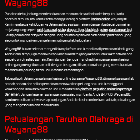
Wayang88
Rasakan detak jantung mendebarkan dan memuncak saat bola rolet berputar, kartu
baccarat terbuka, atau dadu sicbo menggelinding di platform
kasino online
Wayang88.
Kami membawa kehidupan ke dalam setiap sesi permainan dengan berbagai permainan
meja langsung seperti
rolet, baccarat, sicbo, dragon tiger, blackjack, poker, dan banyak lagi
.
Setiap permainan disajikan dengan uang asli dan dijalankan oleh dealer profesional yang
siap untuk menyajikan pengalaman judi yang tak terlupakan.
Wayang88 bukan sekedar menyediakan platform untuk menikmati permainan klasik yang
Anda cintai, tetapi juga menawarkan variasi modern yang menarik untuk memastikan ada
sesuatu untuk setiap pemain. Kami dengan bangga menghadirkan pengalaman kasino
online yang menghibur dan adil, dengan beragam pilihan permainan yang memukau dan
memberikan peluang besar untuk meraih kemenangan.
Telusuri lebih dalam pengalaman kasino online bersama Wayang88, di mana keseruan tak
pernah padam dan setiap permainan menawarkan peluang baru untuk menggapai
kemenangan. Kami berkomitmen untuk memberikan
platform perjudian online terpercaya
dan aman
,
dengan layanan pelanggan yang siap membantu Anda 24/7. Di Wayang88,
kami memastikan bahwa setiap kunjungan Anda ke kasino online kami adalah petualangan
yang mengesankan dan memuaskan.
Petualangan Taruhan Olahraga di
Wayang88