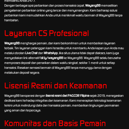
membantu Anda 24/7.
Dengan berbagai opsi perbankan dan proses transaksi cepat,
Wayang88
memastikan
pengalaman perbankan online yang lancar dan menyenangkan. Kami berharap solusi
perbankan kami memudahkan Anda untuk menikmati waktu bermain di Wayang88 tanpa
hambatan.
Layanan CS Profesional
Wayang88
menghargai pemain, dan kami berkomitmen untuk memberikan layanan
terbaik. Tim layanan pelanggan kami tersedia untuk membantu Anda kapan pun Anda mau
melalui obrolan
Live Chat
dan
WhatsApp
. Jika situs utama tidak dapat diakses, kami juga
menyediakan link alternatif
bit.ly/wayang88
ke Wayang88. Wayang88 selalu berusaha
memproses deposit dan penarikan dalam waktu singkat, sekitar 1 menit untuk setiap
transaksi. Rasakan sensasi bermain di Wayang88 tanpa menunggu lama dengan
melakukan deposit segera.
Lisensi Resmi dan Keamanan
Wayang88 beroperasi dengan
lisensi resmi dari PAGCOR Filipina
sejak 2019, menegaskan
dedikasi kami terhadap integritas dan keamanan. Kami menerapkan teknologi keamanan
terkini untuk melindungi data dan transaksi pemain, memberikan lingkungan permainan
yang aman dan terpercaya.
Komunitas dan Basis Pemain