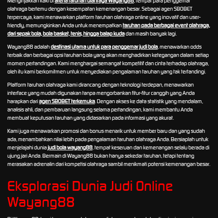
Menginjakkan kaki di
arena taruhan olahraga Wayang88
, tempat para penggemar
olahraga bertemu dengan kesempatan kemenangan besar. Sebagai agen SBOBET
terpercaya, kami menawarkan platform taruhan olahraga online yang inovatif dan user-
friendly, memungkinkan Anda untuk menempatkan
taruhan pada berbagai event olahraga,
dari sepak bola, bola basket, tenis, hingga balap kuda
dan masih banyak lagi.
Wayang88 adalah
destinasi utama untuk para penggemar judi bola
, menawarkan odds
terbaik dan berbagai opsi taruhan bola yang akan menghadirkan ketegangan dalam setiap
momen pertandingan. Kami menghargai semangat kompetitif dan cinta terhadap olahraga,
oleh itu kami berkomitmen untuk menyediakan pengalaman taruhan yang tak tertandingi.
Platform taruhan olahraga kami dirancang dengan teknologi terdepan, menawarkan
interface yang mudah digunakan tanpa mengorbankan fitur-fitur canggih yang Anda
harapkan dari
agen SBOBET terkemuka
. Dengan akses ke data statistik yang mendalam,
analisis ahli, dan pembaruan langsung selama pertandingan, kami membantu Anda
membuat keputusan taruhan yang didasarkan pada informasi yang akurat.
Kami juga menawarkan promosi dan bonus menarik untuk member baru dan yang sudah
ada, menambahkan nilai lebih pada pengalaman taruhan olahraga Anda. Bersiaplah untuk
menjelajahi dunia
judi bola wayang88
, tempat keseruan dan kemenangan selalu berada di
ujung jari Anda. Bermain di Wayang88 bukan hanya sekedar taruhan, tetapi tentang
merasakan adrenalin dari kompetisi olahraga sambil menikmati potensi kemenangan besar.
Eksplorasi Dunia Judi Online
Wayang88