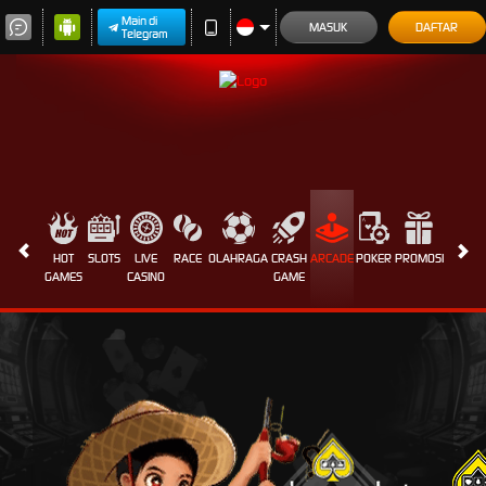
Main di
MASUK
DAFTAR
Telegram
HOT
SLOTS
LIVE
RACE
OLAHRAGA
CRASH
ARCADE
POKER
PROMOSI
GAMES
CASINO
GAME