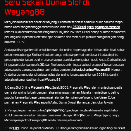
Seru Sekali Dunia Slot di
Wayang88
Menyelami dunia slot online di Wayang88 adalah seperti memasuki dunia hiburan tanpa
batas. Kami sangat bangga menawarkan lebih dari
2500 slot gacor gampang menang
,
termasuk koleksi terbaru dari Pragmatic Play dan PG Slots. Di sini, setiap putaran membawa
peluang untuk pecah sketer dari spin pertama dan membuka pintu ke slot gacor gampang
maxwin 2026!
Anda pasti sangat tertarik untuk bermain slot online terpercaya dan terbaru dan tidak sabar
untuk mencobanya. Slot kami bukan hanya sekedar permainan biasa; ini adalah pintu
gerbang ke dunia fantasi di mana setiap putaran bisa mengubah nasib Anda. Dari slot klasik
hingga petualangan grafis 3D, dari fitur bonus unik hingga jackpot progresif besar-besaran,
ada sesuatu yang spesial menanti setiap pemain di
situs judi online Wayang88
. Namun,
Anda harus mengetahui delapan situs slot online terpercaya di tahun 2026 ini, dan ini
adalah rekomendasi kami dari Wayang88:
1. Game Slot Online
Pragmatic Play
: Sejak 2008, Pragmatic Play telah menjadi penyedia
game slot online terbaik dengan ratusan jenis permainan. Mereka menjadi yang paling
populer karena berbagai game mesin slot dan tampilan grafis yang luar biasa. Coba
permainan Pragmatic Play seperti Aztec Gems, Sweet Bonanza, dan Joker Jewels.
2. Penyedia permainan online
Spadegaming
: Spadegaming telah tersedia sejak tahun
2013 dan menawarkan ratusan permainan dengan RTP (Return to Player) yang tinggi.
Menangkan jackpot Wayang88 senilai ratusan juta rupiah!
3. Slot
CQ9
Online Berpusat di Manila, CQ9 hanya menghasilkan keuntungan bagi situs slot